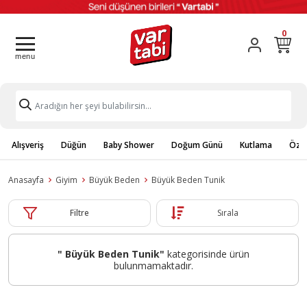
0
Alışveriş
Düğün
Baby Shower
Doğum Günü
Kutlama
Özel
Anasayfa
Giyim
Büyük Beden
Büyük Beden Tunik
Filtre
Sırala
" Büyük Beden Tunik"
kategorisinde ürün
bulunmamaktadır.