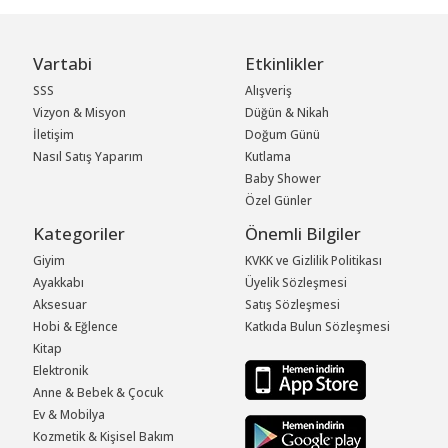
Vartabi
Etkinlikler
SSS
Alışveriş
Vizyon & Misyon
Düğün & Nikah
İletişim
Doğum Günü
Nasıl Satış Yaparım
Kutlama
Baby Shower
Özel Günler
Kategoriler
Önemli Bilgiler
Giyim
KVKK ve Gizlilik Politikası
Ayakkabı
Üyelik Sözleşmesi
Aksesuar
Satış Sözleşmesi
Hobi & Eğlence
Katkıda Bulun Sözleşmesi
Kitap
Elektronik
Anne & Bebek & Çocuk
Ev & Mobilya
Kozmetik & Kişisel Bakım