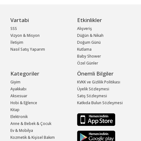
Vartabi
Etkinlikler
SSS
Alışveriş
Vizyon & Misyon
Düğün & Nikah
İletişim
Doğum Günü
Nasıl Satış Yaparım
Kutlama
Baby Shower
Özel Günler
Kategoriler
Önemli Bilgiler
Giyim
KVKK ve Gizlilik Politikası
Ayakkabı
Üyelik Sözleşmesi
Aksesuar
Satış Sözleşmesi
Hobi & Eğlence
Katkıda Bulun Sözleşmesi
Kitap
Elektronik
Anne & Bebek & Çocuk
Ev & Mobilya
Kozmetik & Kişisel Bakım