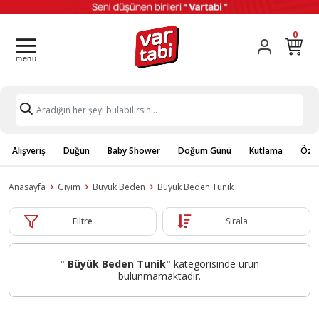
0
Alışveriş
Düğün
Baby Shower
Doğum Günü
Kutlama
Özel
Anasayfa
Giyim
Büyük Beden
Büyük Beden Tunik
Filtre
Sırala
" Büyük Beden Tunik"
kategorisinde ürün
bulunmamaktadır.