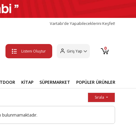
Vartabi'de Yapabileceklerini Keşfet!
0
Listeni Oluştur
Giriş Yap
UTDOOR
KİTAP
SÜPERMARKET
POPÜLER ÜRÜNLER
Sırala
n bulunmamaktadır.