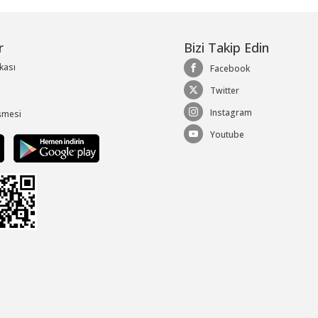
r
Bizi Takip Edin
ikası
Facebook
Twitter
Instagram
şmesi
Youtube