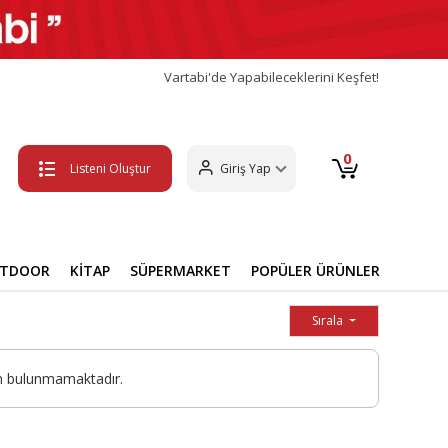
Vartabi'de Yapabileceklerini Keşfet!
0
Listeni Oluştur
Giriş Yap
UTDOOR
KİTAP
SÜPERMARKET
POPÜLER ÜRÜNLER
Sırala
n bulunmamaktadır.