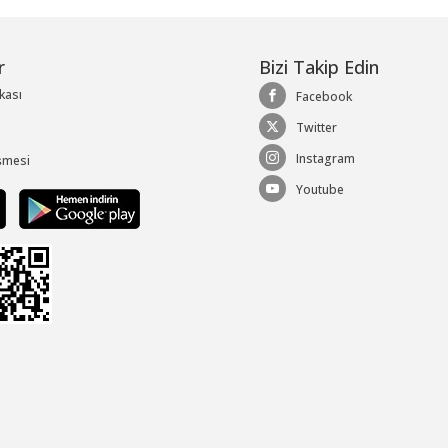
r
Bizi Takip Edin
ikası
Facebook
Twitter
Instagram
şmesi
Youtube