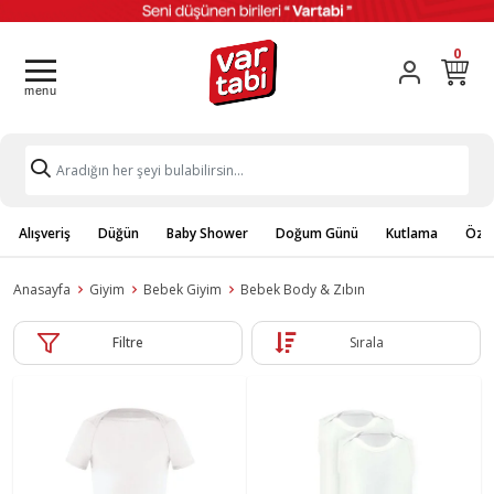
0
Alışveriş
Düğün
Baby Shower
Doğum Günü
Kutlama
Özel
Anasayfa
Giyim
Bebek Giyim
Bebek Body & Zıbın
Filtre
Sırala