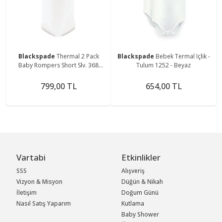
Blackspade
Thermal 2 Pack
Blackspade
Bebek Termal Içlik -
Baby Rompers Short Slv. 368
Tulum 1252 - Beyaz
Snow White Çocuk Içlik - Tulum
799,00 TL
654,00 TL
Vartabi
Etkinlikler
SSS
Alışveriş
Vizyon & Misyon
Düğün & Nikah
İletişim
Doğum Günü
Nasıl Satış Yaparım
Kutlama
Baby Shower