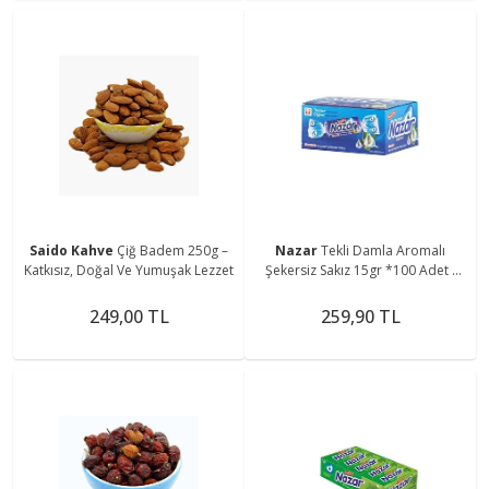
Saido Kahve
Çiğ Badem 250g –
Nazar
Tekli Damla Aromalı
Katkısız, Doğal Ve Yumuşak Lezzet
Şekersiz Sakız 15gr *100 Adet (
İkramlık )
249,00 TL
259,90 TL