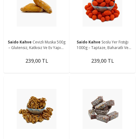
Saido Kahve
Cevizli Muska 500g
Saido Kahve
Soslu Yer Fıstığı
– Glutensiz, Katkısız Ve Ev Yapımı
1000g – Taptaze, Baharatlı Ve
Geleneksel Tat
Doğal Atıştırmalık
239,00 TL
239,00 TL