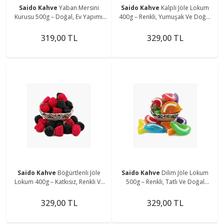
Saido Kahve
Yaban Mersini
Saido Kahve
Kalpli Jöle Lokum
Kurusu 500g – Doğal, Ev Yapımı,
400g – Renkli, Yumuşak Ve Doğal
Şeker Içermez
Tatlı Keyfi
319,00 TL
329,00 TL
Saido Kahve
Böğürtlenli Jöle
Saido Kahve
Dilim Jöle Lokum
Lokum 400g – Katkısız, Renkli Ve
500g – Renkli, Tatlı Ve Doğal
Meyveli Tatlı Lezzet
Lokum Keyfi
329,00 TL
329,00 TL