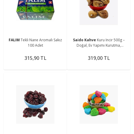
FALIM
Tekli Nane Aromalı Sakız
Saido Kahve
Kuru Incir 500g –
100 Adet
Doğal, Ev Yapımı Kurutma,
Katkısız Tatlılık
315,90 TL
319,00 TL