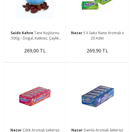
Saido Kahve
Tane Kuşburnu
Nazar
5 li Sakız Nane Aromalı x
500g – Doğal, Katkısız, Çaylık
20 Adet
Kalite
269,00 TL
269,90 TL
Nazar
Çilek Aromalı Şekersiz
Nazar
Damla Aromalı Sekersız