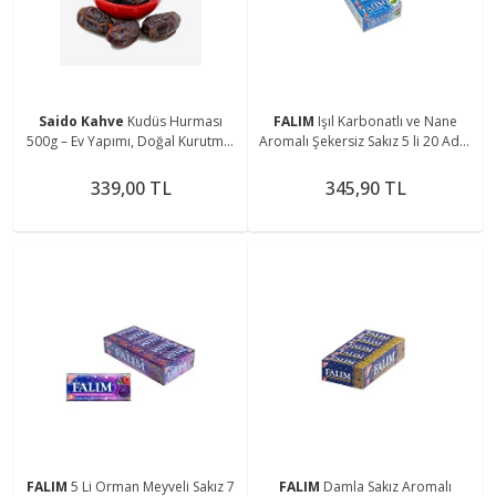
Saido Kahve
Kudüs Hurması
FALIM
Işıl Karbonatlı ve Nane
500g – Ev Yapımı, Doğal Kurutma,
Aromalı Şekersiz Sakız 5 li 20 Adet
Şeker Içermez
x 140 g
339,00 TL
345,90 TL
FALIM
5 Li Orman Meyveli Sakız 7
FALIM
Damla Sakız Aromalı