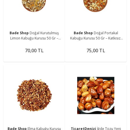
Bade Shop
Doğal Kurutulmuş
Bade Shop
Doğal Portakal
Limon Kabuğu Kurusu 50 Gr –
Kabuğu Kurusu 50 Gr – Katkısız,
Çay, Tatlı ve Kozmetik İçin
Aromatik, Çok Amaçlı Kullanım
70,00 TL
75,00 TL
Bade Shop
Elma Kabuğu Kurusu
TicaretDenizi
İğde Tozu Yeni