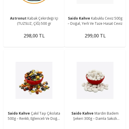
Astronut
Kabak Çekirdeği Içi
Saido Kahve
Kabuklu Ceviz 500g
(TUZSUZ, ÇİĞ) 500 gr
– Doğal, Yerli Ve Taze Hasat Ceviz
298,00 TL
299,00 TL
Saido Kahve
Çakıl Taşı Çikolata
Saido Kahve
Mardin Badem
500g – Renkli, Eğlenceli Ve Doğal
Şekeri 300g – Damla Sakızlı
Görünümlü Çikolata
Hayalet, Günlük Taze Üretim