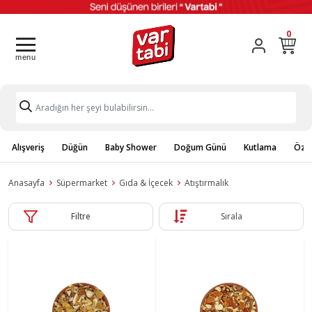
0
Alışveriş
Düğün
Baby Shower
Doğum Günü
Kutlama
Özel
Anasayfa
Süpermarket
Gıda & İçecek
Atıştırmalık
Filtre
Sırala