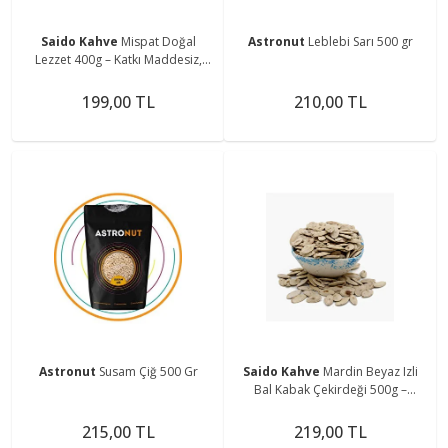
Saido Kahve
Mispat Doğal
Astronut
Leblebi Sarı 500 gr
Lezzet 400g – Katkı Maddesiz,
Geleneksel Tat
199,00 TL
210,00 TL
Astronut
Susam Çiğ 500 Gr
Saido Kahve
Mardin Beyaz Izli
Bal Kabak Çekirdeği 500g –
Katkısız, Doğal
215,00 TL
219,00 TL