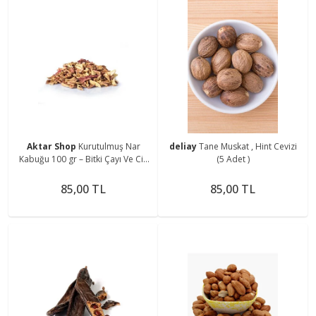
Aktar Shop
Kurutulmuş Nar
deliay
Tane Muskat , Hint Cevizi
Kabuğu 100 gr – Bitki Çayı Ve Cilt
(5 Adet )
Bakımı Için
85,00 TL
85,00 TL