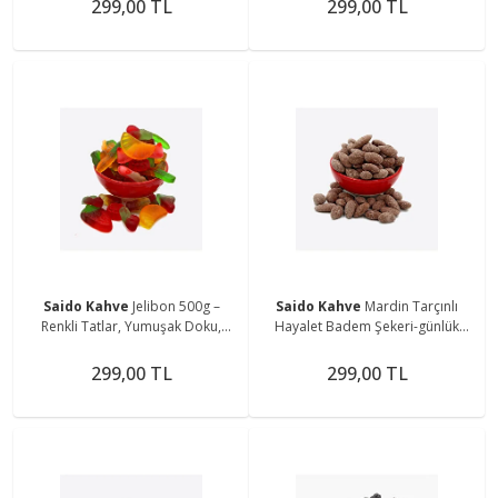
299,00 TL
299,00 TL
Saido Kahve
Jelibon 500g –
Saido Kahve
Mardin Tarçınlı
Renkli Tatlar, Yumuşak Doku,
Hayalet Badem Şekeri-günlük
Doğal Üretim
Taze Üretim (300 GR)
299,00 TL
299,00 TL