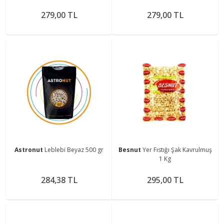
Doğal Üzüm
Lezzet
279,00 TL
279,00 TL
Astronut
Leblebi Beyaz 500 gr
Besnut
Yer Fıstığı Şak Kavrulmuş
1 Kg
284,38 TL
295,00 TL