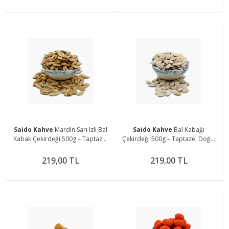
Saido Kahve
Mardin Sarı Izli Bal
Saido Kahve
Bal Kabağı
Kabak Çekirdeği 500g – Taptaze,
Çekirdeği 500g – Taptaze, Doğal
Doğal Ve Yöresel Ürün
Ve Kavrulmuş
219,00 TL
219,00 TL