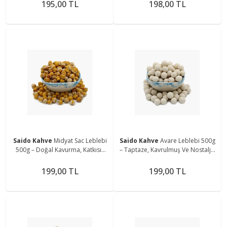
195,00 TL
198,00 TL
Saido Kahve
Midyat Sac Leblebi
Saido Kahve
Avare Leblebi 500g
500g – Doğal Kavurma, Katkısız
– Taptaze, Kavrulmuş Ve Nostaljik
Geleneksel Lezzet
Lezzet
199,00 TL
199,00 TL