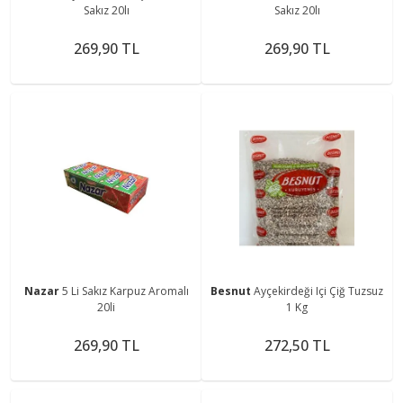
Sakız 20lı
Sakız 20lı
269,90 TL
269,90 TL
Nazar
5 Li Sakız Karpuz Aromalı
Besnut
Ayçekirdeği Içi Çiğ Tuzsuz
20li
1 Kg
269,90 TL
272,50 TL