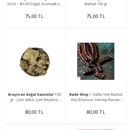
50 Gr – %100 Doğal, Aromatik ve
Mahsül 100 gr
Katkısız
75,00 TL
75,00 TL
Araştıran doğal hanımlar
100
Bade Shop
1. Kalite Yeni Mahsül
gr - Çam Sakızı, Çam Reçinesi,
Keçi Boynuzu- Harnup Kurusu-
Katran Sakızı, (Pine Resin)
100 gr
80,00 TL
80,00 TL